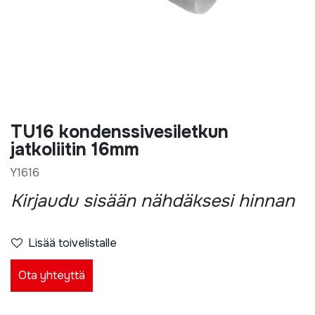
TU16 kondenssivesiletkun
jatkoliitin 16mm
Y1616
Kirjaudu sisään nähdäksesi hinnan
Lisää toivelistalle
Ota yhteyttä