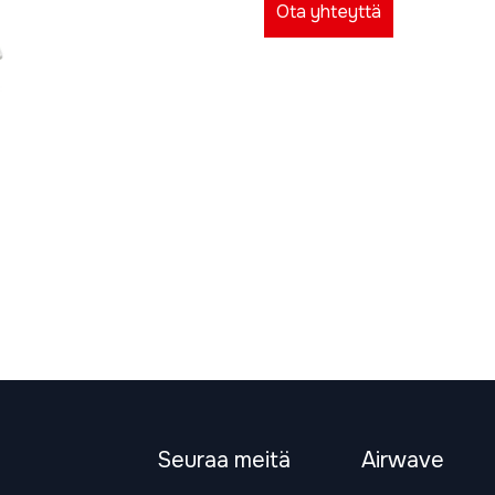
Ota yhteyttä
Seuraa meitä
Airwave