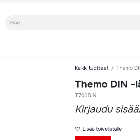
TO
TUKI
MEISTÄ
Kaikki tuotteet
Themo DIN
Themo DIN -l
T700DIN
Kirjaudu sisä
Lisää toivelistalle