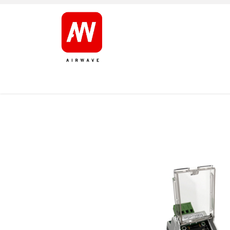
ETUSIVU
TUOTTEET
TUOTEMERKIT
HUOL