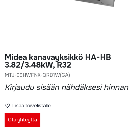
Midea kanavayksikkö HA-HB
3.82/3.48kW, R32
MTJ-09HWFNX-QRD1W(GA)
Kirjaudu sisään nähdäksesi hinnan
Lisää toivelistalle
Ota yhteyttä