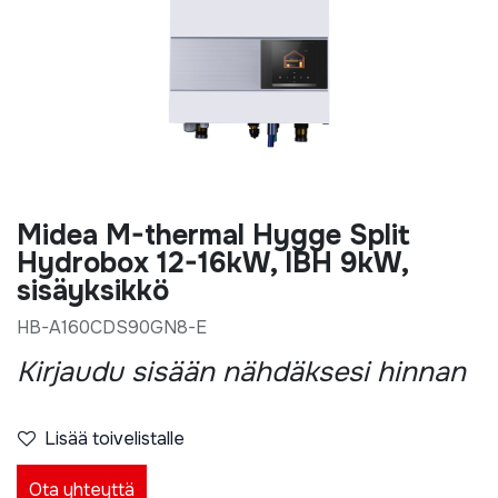
Midea M-thermal Hygge Split
Hydrobox 12-16kW, IBH 9kW,
sisäyksikkö
HB-A160CDS90GN8-E
Kirjaudu sisään nähdäksesi hinnan
Lisää toivelistalle
Ota yhteyttä