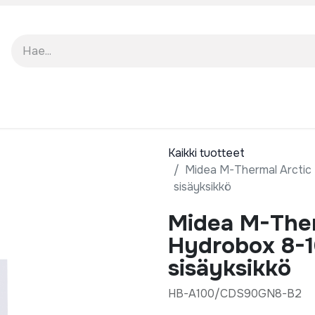
TO
TUKI
MEISTÄ
Kaikki tuotteet
Midea M-Thermal Arctic S
sisäyksikkö
Midea M-Ther
Hydrobox 8-10
sisäyksikkö
HB-A100/CDS90GN8-B2