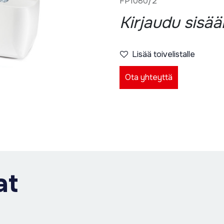
FP1080/2
Kirjaudu sisä
Lisää toivelistalle
Ota yhteyttä
at