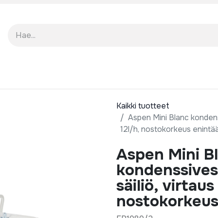
TO
TUKI
MEISTÄ
Kaikki tuotteet
Aspen Mini Blanc kondenss
12l/h, nostokorkeus enintä
Aspen Mini B
kondenssives
säiliö, virtau
nostokorkeus