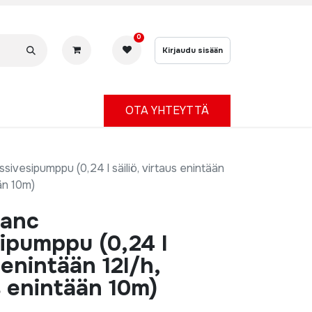
0
Kirjaudu sisään
OTA YHTEYTTÄ
ivesipumppu (0,24 l säiliö, virtaus enintään
än 10m)
lanc
ipumppu (0,24 l
s enintään 12l/h,
 enintään 10m)