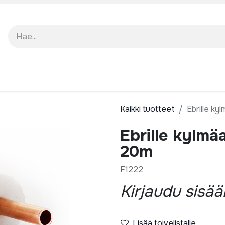
TO
TUKI
MEISTÄ
Kaikki tuotteet
Ebrille ky
Ebrille kylmä
20m
F1222
Kirjaudu sisä
Lisää toivelistalle