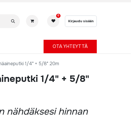
0
Kirjaudu sisään
OTA YHTEYTTÄ
lmäaineputki 1/4" + 5/8" 20m
aineputki 1/4" + 5/8"
än nähdäksesi hinnan