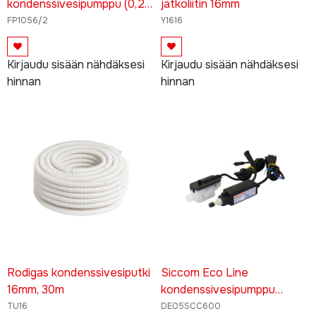
kondenssivesipumppu (0,24
jatkoliitin 16mm
l säiliö, virtaus enintään
FP1056/2
Y1616
35l/h, nostokorkeus
enintään 15m)
Kirjaudu sisään nähdäksesi
Kirjaudu sisään nähdäksesi
hinnan
hinnan
Rodigas kondenssivesiputki
Siccom Eco Line
16mm, 30m
kondenssivesipumppu
(virtaus enintään 13,2l/h,
TU16
DE05SCC600