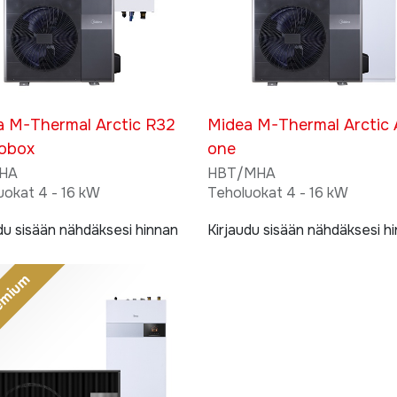
a M-Thermal Arctic R32
Midea M-Thermal Arctic A
obox
one
HA
HBT/MHA
uokat 4 - 16 kW
Teholuokat 4 - 16 kW
du sisään nähdäksesi hinnan
Kirjaudu sisään nähdäksesi h
emium