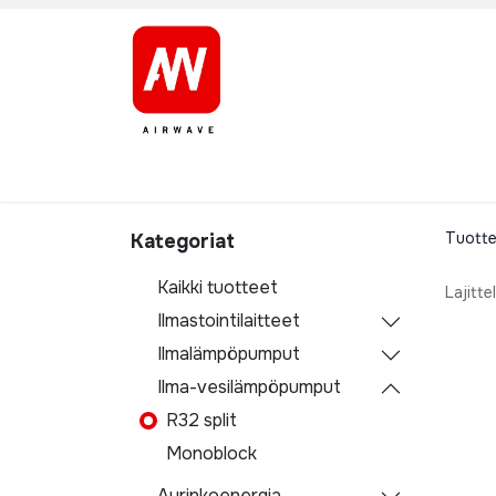
ETUSIVU
TUOTTEET
TUOTEMERKIT
HUOL
Tuotte
Kategoriat
Kaikki tuotteet
Lajittel
Ilmastointilaitteet
Ilmalämpöpumput
Ilma-vesilämpöpumput
R32 split
Monoblock
Aurinkoenergia