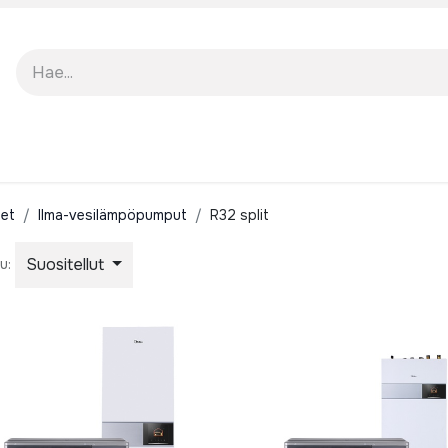
TO
TUKI
MEISTÄ
et
Ilma-vesilämpöpumput
R32 split
Suositellut
u: