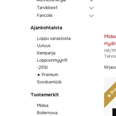
Tarvikkeet
Fancoils
Ajankohtaista
Mide
Loppu varastosta
Hydr
Uutuus
HB/M
Kampanja
Tehol
Loppuunmyynti!
Kirjau
-25%!
★ Premium
★ Pr
Soodusmüük
Tuotemerkit
Midea
Boilernova