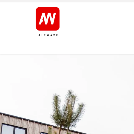
ETUSIVU
TUOTTEET
TUOTEMERKIT
HUOL